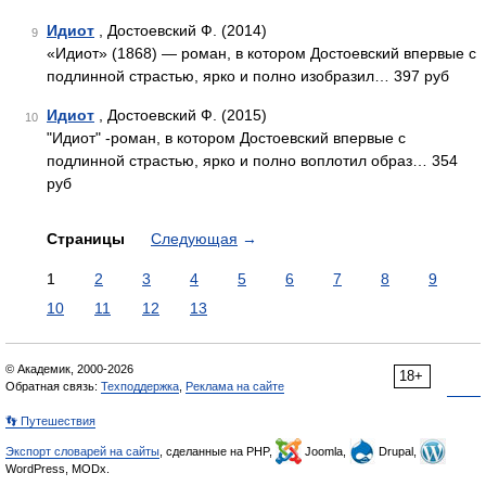
Идиот
, Достоевский Ф. (2014)
9
«Идиот» (1868) — роман, в котором Достоевский впервые с
подлинной страстью, ярко и полно изобразил… 397 руб
Идиот
, Достоевский Ф. (2015)
10
"Идиот" -роман, в котором Достоевский впервые с
подлинной страстью, ярко и полно воплотил образ… 354
руб
Страницы
Следующая
→
1
2
3
4
5
6
7
8
9
10
11
12
13
© Академик, 2000-2026
18+
Обратная связь:
Техподдержка
,
Реклама на сайте
👣 Путешествия
Экспорт словарей на сайты
, сделанные на PHP,
Joomla,
Drupal,
WordPress, MODx.