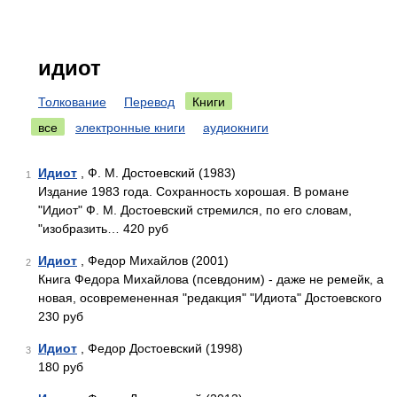
идиот
Толкование
Перевод
Книги
все
электронные книги
аудиокниги
Идиот
, Ф. М. Достоевский (1983)
1
Издание 1983 года. Сохранность хорошая. В романе
"Идиот" Ф. М. Достоевский стремился, по его словам,
"изобразить… 420 руб
Идиот
, Федор Михайлов (2001)
2
Книга Федора Михайлова (псевдоним) - даже не ремейк, а
новая, осовремененная "редакция" "Идиота" Достоевского
230 руб
Идиот
, Федор Достоевский (1998)
3
180 руб